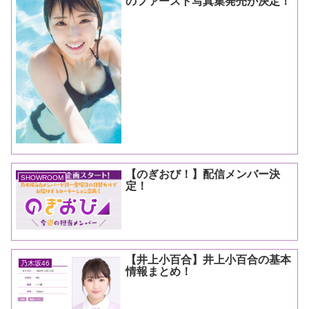
のファースト写真集発売が決定！
【のぎおび！】配信メンバー決
SHOWROOM
定！
【井上小百合】井上小百合の基本
乃木坂46
情報まとめ！