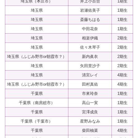
埼玉県（本庄市）
井上小百合
1期生
埼玉県
岩瀬佑美子
1期生
埼玉県
斎藤ちはる
1期生
埼玉県
中田花奈
1期生
埼玉県
相楽伊織
2期生
埼玉県
佐々木琴子
2期生
埼玉県（ふじみ野市or朝霞市？）
新内眞衣
2期生
埼玉県
矢田里沙子
2期生
埼玉県
清宮レイ
4期生
埼玉県（ふじみ野市or朝霞市？）
田村真佑
4期生
千葉県
市來玲奈
1期生
千葉県（南房総市）
高山一実
1期生
千葉県
宮澤成良
1期生
千葉県（千葉市）
星野みなみ
1期生
千葉県
柴田柚菜
4期生