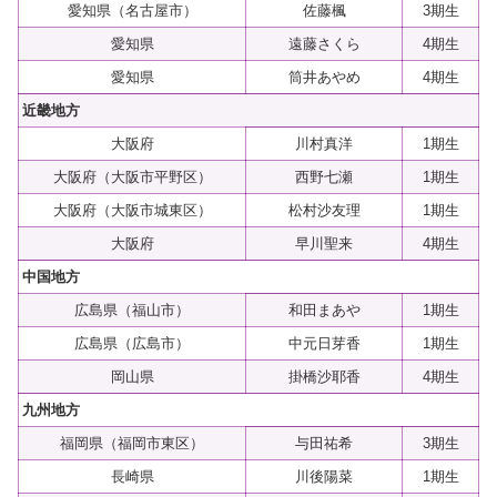
愛知県（名古屋市）
佐藤楓
3期生
愛知県
遠藤さくら
4期生
愛知県
筒井あやめ
4期生
近畿地方
大阪府
川村真洋
1期生
大阪府（大阪市平野区）
西野七瀬
1期生
大阪府（大阪市城東区）
松村沙友理
1期生
大阪府
早川聖来
4期生
中国地方
広島県（福山市）
和田まあや
1期生
広島県（広島市）
中元日芽香
1期生
岡山県
掛橋沙耶香
4期生
九州地方
福岡県（福岡市東区）
与田祐希
3期生
長崎県
川後陽菜
1期生