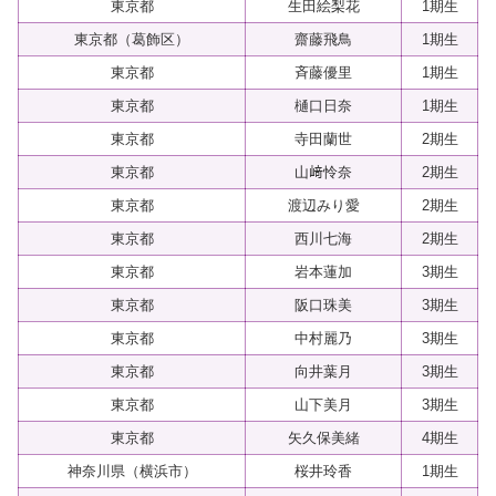
東京都
生田絵梨花
1期生
東京都（葛飾区）
齋藤飛鳥
1期生
東京都
斉藤優里
1期生
東京都
樋口日奈
1期生
東京都
寺田蘭世
2期生
東京都
山﨑怜奈
2期生
東京都
渡辺みり愛
2期生
東京都
西川七海
2期生
東京都
岩本蓮加
3期生
東京都
阪口珠美
3期生
東京都
中村麗乃
3期生
東京都
向井葉月
3期生
東京都
山下美月
3期生
東京都
矢久保美緒
4期生
神奈川県（横浜市）
桜井玲香
1期生