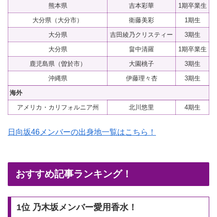
熊本県
吉本彩華
1期卒業生
大分県（大分市）
衛藤美彩
1期生
大分県
吉田綾乃クリスティー
3期生
大分県
畠中清羅
1期卒業生
鹿児島県（曽於市）
大園桃子
3期生
沖縄県
伊藤理々杏
3期生
海外
アメリカ・カリフォルニア州
北川悠里
4期生
日向坂46メンバーの出身地一覧はこちら！
おすすめ記事ランキング！
1位 乃木坂メンバー愛用香水！