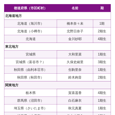
都道府県（市区町村）
名前
期
北海道地方
北海道（旭川市）
橋本奈々未
1期
北海道（小樽市）
北野日奈子
2期生
北海道
金川紗耶
4期生
東北地方
宮城県
大和里菜
1期生
宮城県（富谷市？）
久保史緒里
3期生
秋田県（由利本荘市）
生駒里奈
1期生
秋田県（秋田市）
鈴木絢音
2期生
関東地方
栃木県
賀喜遥香
4期生
群馬県（沼田市）
白石麻衣
1期生
埼玉県（さいたま市）
秋元真夏
1期生