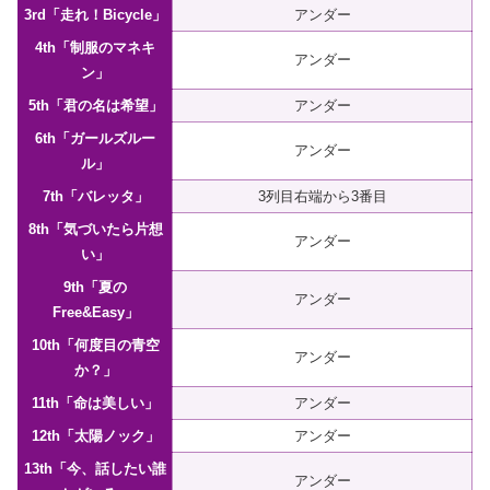
3rd「走れ！Bicycle」
アンダー
4th「制服のマネキ
アンダー
ン」
5th「君の名は希望」
アンダー
6th「ガールズルー
アンダー
ル」
7th「バレッタ」
3列目右端から3番目
8th「気づいたら片想
アンダー
い」
9th「夏の
アンダー
Free&Easy」
10th「何度目の青空
アンダー
か？」
11th「命は美しい」
アンダー
12th「太陽ノック」
アンダー
13th「今、話したい誰
アンダー