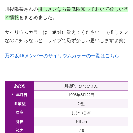
川後陽菜さんの
推しメンなら最低限知っておいて欲しい基
本情報
をまとめました。
サイリウムカラーは、絶対に覚えてください！（推しメン
なのに知らないと、ライブで恥ずかしい思いしますよ笑）
乃木坂46メンバーのサイリウムカラーの一覧はこちら
あだ名
川後P、ひなぴょん
生年月日
1998年3月22日
血液型
O型
星座
おひつじ座
身長
161cm
視力
2.0