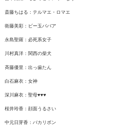
斎藤ちはる：テルマエ・ロマエ
衛藤美彩：ビー玉ババア
永島聖羅：必死系女子
川村真洋：関西の柴犬
斉藤優里：出っ歯たん
白石麻衣：女神
深川麻衣：聖母♥♥♥
桜井玲香：顔面うるさい
中元日芽香：バカリボン