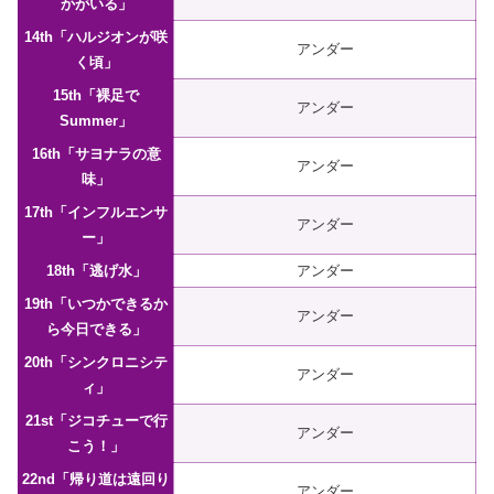
かがいる」
14th「ハルジオンが咲
アンダー
く頃」
15th「裸足で
アンダー
Summer」
16th「サヨナラの意
アンダー
味」
17th「インフルエンサ
アンダー
ー」
18th「逃げ水」
アンダー
19th「いつかできるか
アンダー
ら今日できる」
20th「シンクロニシテ
アンダー
ィ」
21st「ジコチューで行
アンダー
こう！」
22nd「帰り道は遠回り
アンダー