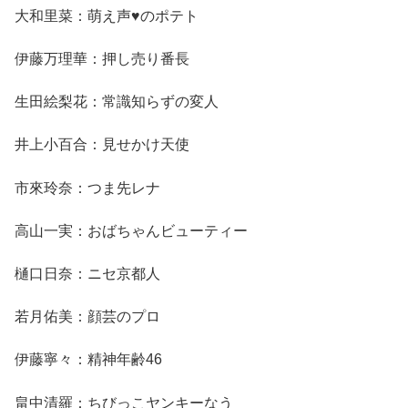
大和里菜：萌え声♥のポテト
伊藤万理華：押し売り番長
生田絵梨花：常識知らずの変人
井上小百合：見せかけ天使
市來玲奈：つま先レナ
高山一実：おばちゃんビューティー
樋口日奈：ニセ京都人
若月佑美：顔芸のプロ
伊藤寧々：精神年齢46
畠中清羅：ちびっこヤンキーなう