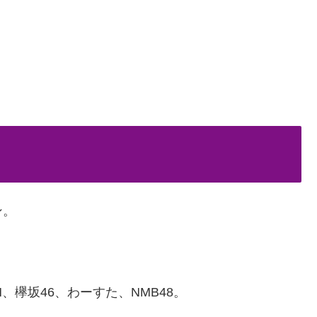
ン。
、欅坂46、わーすた、NMB48。