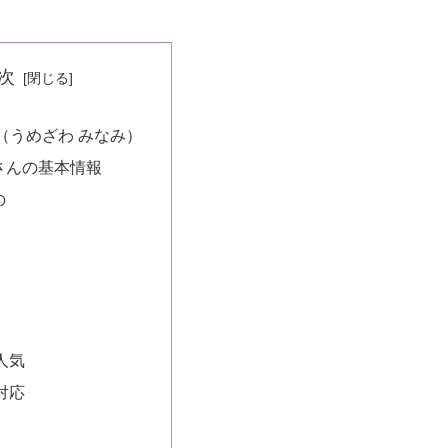
次
（うめざわ みなみ）
さんの基本情報
の
人気
対応