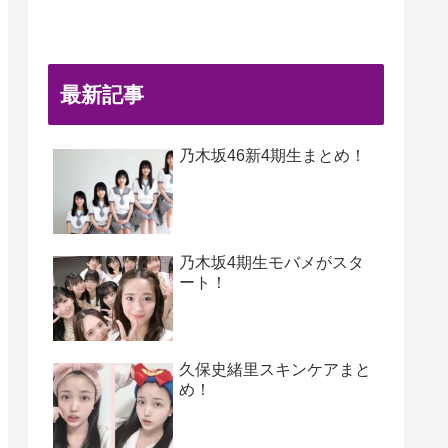
最新記事
乃木坂46新4期生まとめ！
乃木坂4期生モバメがスタ
ート！
久保史緒里スキンケアまと
め！