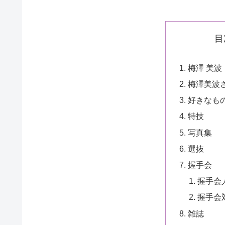
目
梅澤 美波
梅澤美波
好きなも
特技
写真集
選抜
握手会
握手会
握手会
雑誌