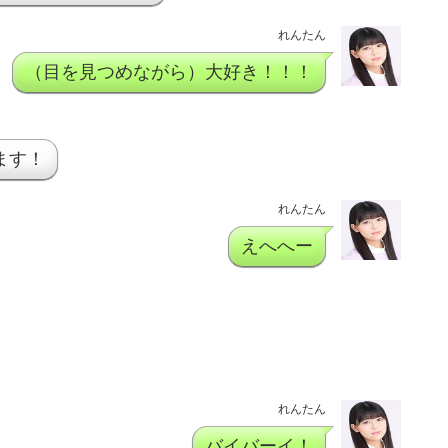
れんたん
（目を見つめながら）大好き！！！
ます！
れんたん
えへへー
れんたん
バイバーイ！