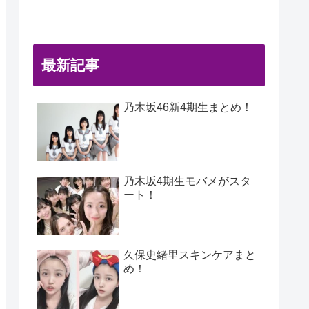
最新記事
乃木坂46新4期生まとめ！
乃木坂4期生モバメがスタ
ート！
久保史緒里スキンケアまと
め！