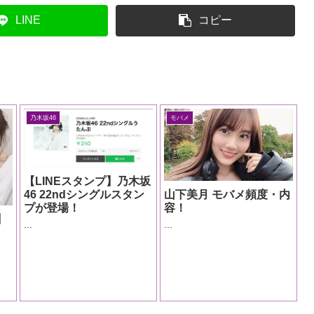
LINE
コピー
乃木坂46
モバメ
【LINEスタンプ】乃木坂
46 22ndシングルスタン
山下美月 モバメ頻度・内
プが登場！
容！
】
...
...