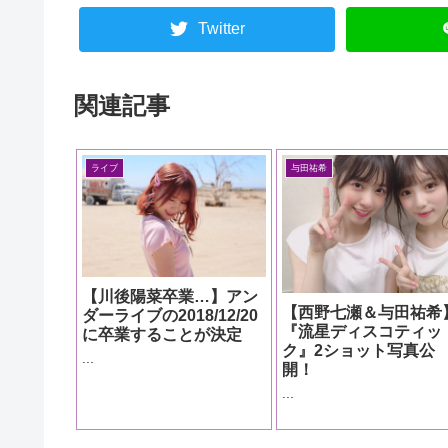
Twitter
関連記事
ライブ
与田祐希
【川後陽菜卒業…】アン
【西野七瀬＆与田祐希
ダーライブの2018/12/20
『流星ディスコティッ
に卒業することが決定
ク』2ショット写真公
...
開！
...