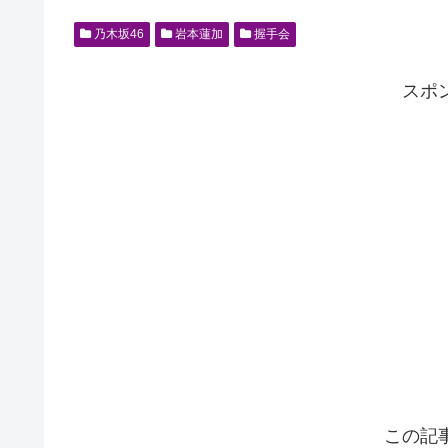
乃木坂46
岩本蓮加
握手会
スポ
この記